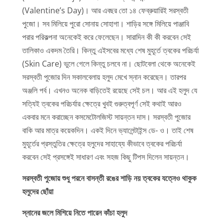
(Valentine’s Day)। আর এবছর তো ১৪ ফেব্রুয়ারিই সরস্বতী
পুজো। সব মিলিয়ে পুরো সোনায় সোহাগা। শাড়ির সঙ্গে মিলিয়ে পাঞ্জাবি
পরার পরিকল্পনা অনেকেই করে ফেলেছেন। সারাদিন কী কী করবেন সেই
তালিকাও একদম তৈরি। কিন্তু এইসবের মধ্যে শেষ মুহূর্তে ত্বকের পরিচর্যা
(Skin Care) ভুলে গেলে কিন্তু চলবে না। ছোটবেলা থেকে অনেকেই
সরস্বতী পুজোর দিন সকালবেলায় হলুদ মেখে স্নান করেছেন। তারপর
অঞ্জলি পর্ব। এখনও অনেক বাড়িতেই রয়েছে সেই চল। আর এই হলুদ যে
সত্যিই ত্বকের পরিচর্যার ক্ষেত্রে খুবই গুরুত্বপূর্ণ সেই কথাই আরও
একবার মনে করাচ্ছেন কসমেটোলজিস্ট সায়ন্তন দাস। সরস্বতী পুজোর
বাকি আর মাত্র কয়েকদিন। একই দিনে ভ্যালেন্টাইন্স ডে- ও। তাই শেষ
মুহূর্তের প্রস্তুতির ক্ষেত্রে হলুদের সাহায্যে কীভাবে ত্বকের পরিচর্যা
করবেন সেই প্রসঙ্গেই সাধারণ এবং সহজ কিছু টিপস দিলেন সায়ন্তন।
সরস্বতী পুজোয় শুধু পরনে বাসন্তী রঙের শাড়ি নয় ত্বকের যত্নেও থাকুক
হলুদের ছোঁয়া
স্নানের জলে মিশিয়ে নিতে পারেন কাঁচা হলুদ