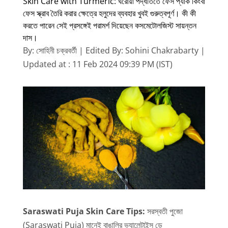
Skin Care with Turmeric: ঘরোয়া পদ্ধতিতে ফেস প্যাক কিংবা
ফেস স্ক্রাব তৈরি করার ক্ষেত্রে হলুদের ব্যবহার খুবই গুরুত্বপূর্ণ। কী কী
করতে পারেন সেই প্রসঙ্গেই পরামর্শ দিয়েছেন কসমেটোলজিস্ট সায়ন্তন
দাস।
By: সোহিনী চক্রবর্তী | Edited By: Sohini Chakrabarty |
Updated at : 11 Feb 2024 09:39 PM (IST)
Saraswati Puja Skin Care Tips:
সরস্বতী পুজো
(Saraswati Puja) মানেই বাঙালির ভ্যালেন্টাইন্স ডে