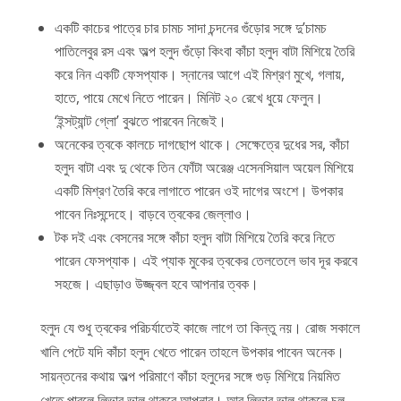
একটি কাচের পাত্রে চার চামচ সাদা চন্দনের গুঁড়োর সঙ্গে দু’চামচ
পাতিলেবুর রস এবং অল্প হলুদ গুঁড়ো কিংবা কাঁচা হলুদ বাটা মিশিয়ে তৈরি
করে নিন একটি ফেসপ্যাক। স্নানের আগে এই মিশ্রণ মুখে, গলায়,
হাতে, পায়ে মেখে নিতে পারেন। মিনিট ২০ রেখে ধুয়ে ফেলুন।
‘ইন্সট্যান্ট গ্লো’ বুঝতে পারবেন নিজেই।
অনেকের ত্বকে কালচে দাগছোপ থাকে। সেক্ষেত্রে দুধের সর, কাঁচা
হলুদ বাটা এবং দু থেকে তিন ফোঁটা অরেঞ্জ এসেনসিয়াল অয়েল মিশিয়ে
একটি মিশ্রণ তৈরি করে লাগাতে পারেন ওই দাগের অংশে। উপকার
পাবেন নিঃসন্দেহে। বাড়বে ত্বকের জেল্লাও।
টক দই এবং বেসনের সঙ্গে কাঁচা হলুদ বাটা মিশিয়ে তৈরি করে নিতে
পারেন ফেসপ্যাক। এই প্যাক মুকের ত্বকের তেলতেলে ভাব দূর করবে
সহজে। এছাড়াও উজ্জ্বল হবে আপনার ত্বক।
হলুদ যে শুধু ত্বকের পরিচর্যাতেই কাজে লাগে তা কিন্তু নয়। রোজ সকালে
খালি পেটে যদি কাঁচা হলুদ খেতে পারেন তাহলে উপকার পাবেন অনেক।
সায়ন্তনের কথায় অল্প পরিমাণে কাঁচা হলুদের সঙ্গে গুড় মিশিয়ে নিয়মিত
খেতে পারলে লিভার ভাল থাকবে আপনার। আর লিভার ভাল থাকলে চুল